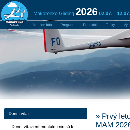
2026
Makarenko Gliding
02.07. - 12.07
Miestne info
Program
Pretekári
Tasky
Výs
Denní viťazi
» Prvý let
MAM 202
Denní víťazi momentálne nie sú k