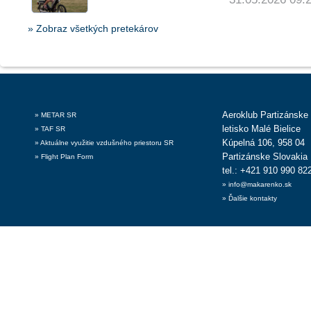
» Zobraz všetkých pretekárov
Aeroklub Partizánske
» METAR SR
letisko Malé Bielice
» TAF SR
Kúpelná 106, 958 04
» Aktuálne využitie vzdušného priestoru SR
Partizánske Slovakia
» Flight Plan Form
tel.: +421 910 990 82
» info@makarenko.sk
» Ďalšie kontakty