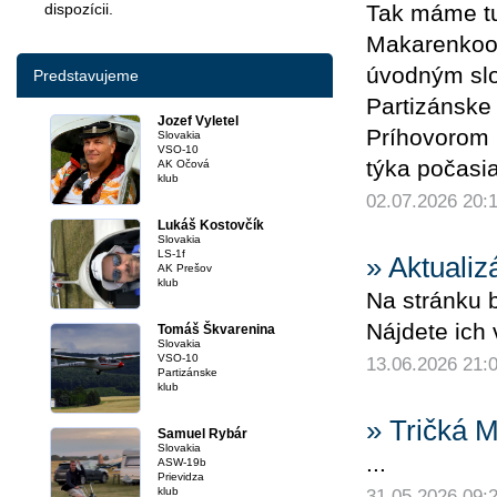
dispozícii.
Tak máme tu
Makarenkoooo
úvodným sl
Predstavujeme
Partizánske 
Jozef Vyletel
Príhovorom 
Slovakia
VSO-10
týka počasia
AK Očová
klub
02.07.2026 20:
Lukáš Kostovčík
Slovakia
LS-1f
» Aktualiz
AK Prešov
klub
Na stránku b
Nájdete ich 
Tomáš Škvarenina
Slovakia
VSO-10
13.06.2026 21:
Partizánske
klub
» Tričká
Samuel Rybár
Slovakia
...
ASW-19b
Prievidza
klub
31.05.2026 09: